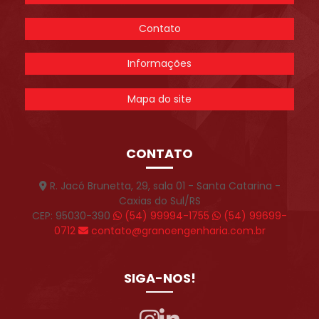
Contato
Informações
Mapa do site
CONTATO
R. Jacó Brunetta, 29, sala 01 - Santa Catarina -
Caxias do Sul/RS
CEP: 95030-390
(54) 99994-1755
(54) 99699-
0712
contato@granoengenharia.com.br
SIGA-NOS!