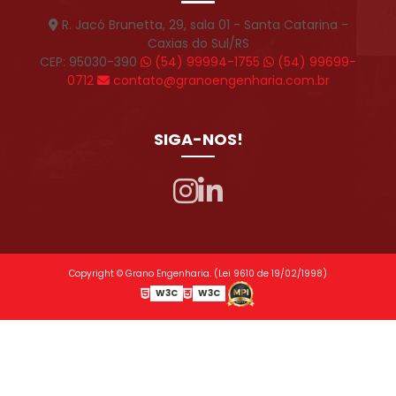
R. Jacó Brunetta, 29, sala 01 - Santa Catarina -
Caxias do Sul/RS
CEP: 95030-390
(54) 99994-1755
(54) 99699-
0712
contato@granoengenharia.com.br
SIGA-NOS!
Copyright © Grano Engenharia. (Lei 9610 de 19/02/1998)
W3C
W3C